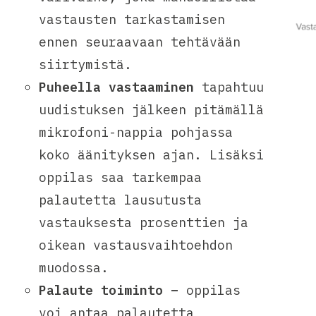
vastausten tarkastamisen
ennen seuraavaan tehtävään
siirtymistä.
Puheella vastaaminen
tapahtuu
uudistuksen jälkeen pitämällä
mikrofoni-nappia pohjassa
koko äänityksen ajan. Lisäksi
oppilas saa tarkempaa
palautetta lausutusta
vastauksesta prosenttien ja
oikean vastausvaihtoehdon
muodossa.
Palaute toiminto –
oppilas
voi antaa palautetta