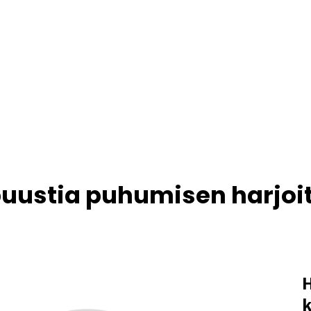
 buustia puhumisen harjoi
H
k