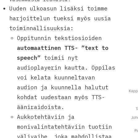
Uuden ulkoasun lisäksi toimme
harjoittelun tueksi myös uusia
toiminnallisuuksia:
Oppitunnin tekstiosioiden
automaattinen TTS- ”text to
speech”
toimii nyt
audioplayerin kautta. Oppilas
voi kelata kuunneltavan
audion ja kuunnella halutut
kohdat uudestaan myös TTS-
ääniraidoista.
Aukkotehtäviin ja
monivalintatehtäviin tuotiin
välivaihe, joka mahdollistaa