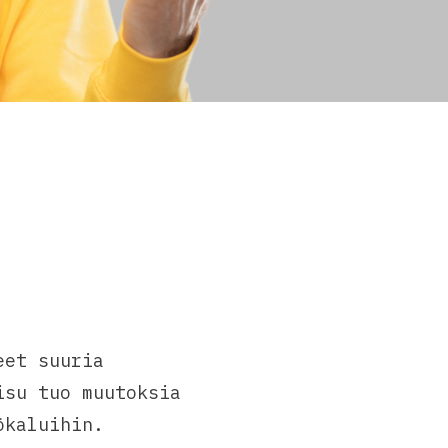
eet suuria
isu tuo muutoksia
ökaluihin.