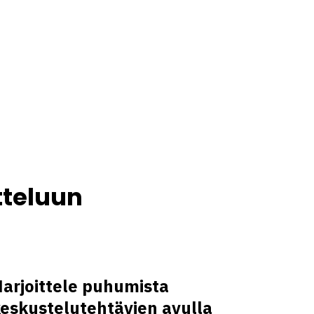
tteluun
arjoittele puhumista
eskustelutehtävien avulla