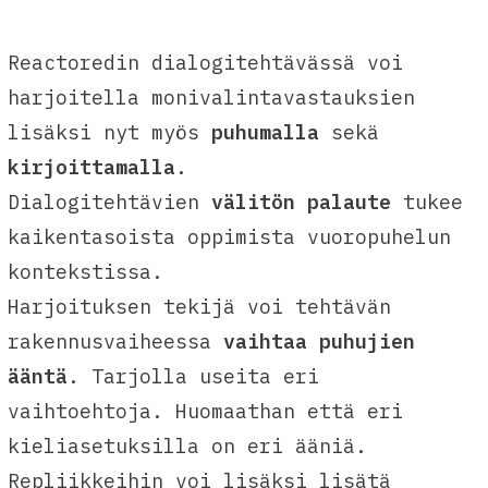
Reactoredin dialogitehtävässä voi
harjoitella monivalintavastauksien
lisäksi nyt myös
puhumalla
sekä
kirjoittamalla
.
Dialogitehtävien
välitön palaute
tukee
kaikentasoista oppimista vuoropuhelun
kontekstissa.
Harjoituksen tekijä voi tehtävän
rakennusvaiheessa
vaihtaa puhujien
ääntä
. Tarjolla useita eri
vaihtoehtoja. Huomaathan että eri
kieliasetuksilla on eri ääniä.
Repliikkeihin voi lisäksi lisätä