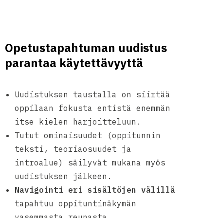
Opetustapahtuman uudistus
parantaa käytettävyyttä
Uudistuksen taustalla on siirtää
oppilaan fokusta entistä enemmän
itse kielen harjoitteluun.
Tutut ominaisuudet (oppitunnin
teksti, teoriaosuudet ja
introalue) säilyvät mukana myös
uudistuksen jälkeen.
Navigointi eri sisältöjen välillä
tapahtuu oppituntinäkymän
vasemmasta reunasta.