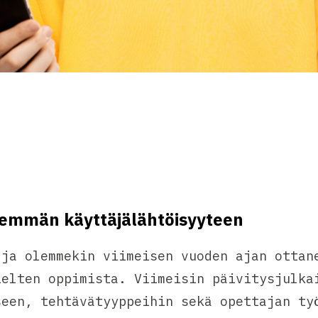
enemmän käyttäjälähtöisyyteen
 ja olemmekin viimeisen vuoden ajan ottan
ielten oppimista. Viimeisin päivitysjulka
seen, tehtävätyyppeihin sekä opettajan ty