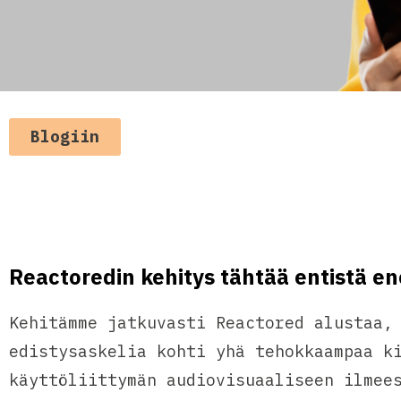
Blogiin
Reactoredin kehitys tähtää entistä 
Kehitämme jatkuvasti Reactored alustaa,
edistysaskelia kohti yhä tehokkaampaa k
käyttöliittymän audiovisuaaliseen ilmee