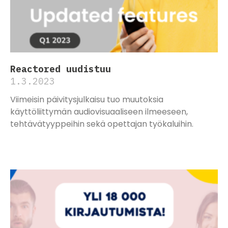
Reactored uudistuu
1.3.2023
Viimeisin päivitysjulkaisu tuo muutoksia
käyttöliittymän audiovisuaaliseen ilmeeseen,
tehtävätyyppeihin sekä opettajan työkaluihin.
Lue lisää »