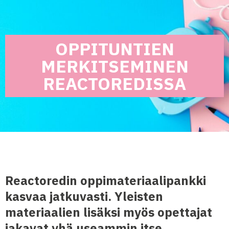
OPPITUNTIEN
MERKITSEMINEN
REACTOREDISSA
Reactoredin oppimateriaalipankki
kasvaa jatkuvasti. Yleisten
materiaalien lisäksi myös opettajat
jakavat yhä useammin itse