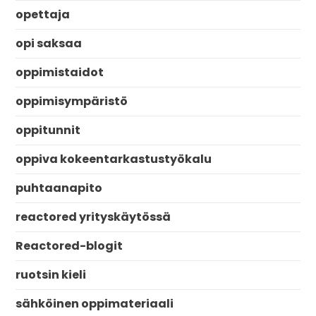
opettaja
opi saksaa
oppimistaidot
oppimisympäristö
oppitunnit
oppiva kokeentarkastustyökalu
puhtaanapito
reactored yrityskäytössä
Reactored-blogit
ruotsin kieli
sähköinen oppimateriaali