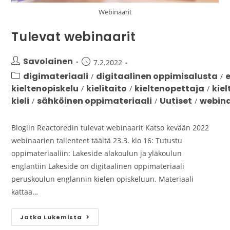
Webinaarit
Tulevat webinaarit
Savolainen
7.2.2022
digimateriaali
digitaalinen oppimisalusta
/
/
kieltenopiskelu
kielitaito
kieltenopettaja
kie
/
/
/
kieli
sähköinen oppimateriaali
Uutiset
webina
/
/
/
Blogiin Reactoredin tulevat webinaarit Katso kevään 2022
webinaarien tallenteet täältä 23.3. klo 16: Tutustu
oppimateriaaliin: Lakeside alakoulun ja yläkoulun
englantiin Lakeside on digitaalinen oppimateriaali
peruskoulun englannin kielen opiskeluun. Materiaali
kattaa…
Jatka Lukemista