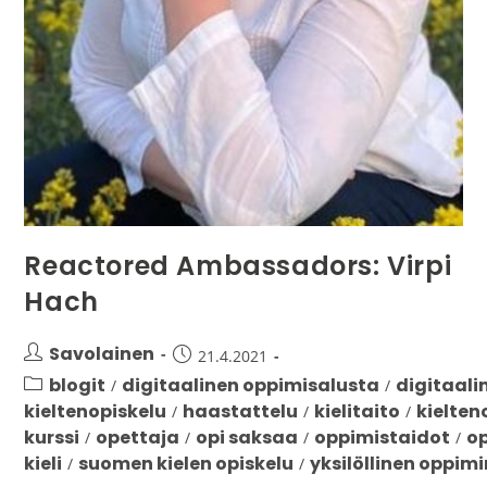
Reactored Ambassadors: Virpi
Hach
Savolainen
21.4.2021
blogit
digitaalinen oppimisalusta
digitaali
/
/
kieltenopiskelu
haastattelu
kielitaito
kielten
/
/
/
kurssi
opettaja
opi saksaa
oppimistaidot
o
/
/
/
/
kieli
suomen kielen opiskelu
yksilöllinen oppim
/
/