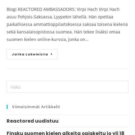
Blogi REACTORED AMBASSADORS: Virpi Hach Virpi Hach
asuu Pohjois-Saksassa, Lyypekin lähellä. Hän opettaa
paikallisessa ammattioppilaitoksessa saksaa toisena kielenä
sekä kansalaisopistossa suomea. Hän tekee lisäksi omaa
suomen kielen online-kurssia, jonka on…
Jatka Lukemista
Viimeisimmät Artikkelit
Reactored uudistuu
Finsku suomen kielen alkeita opiskeltu jo yli 18