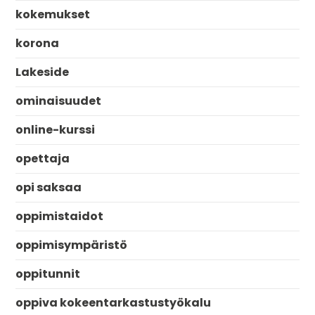
kokemukset
korona
Lakeside
ominaisuudet
online-kurssi
opettaja
opi saksaa
oppimistaidot
oppimisympäristö
oppitunnit
oppiva kokeentarkastustyökalu