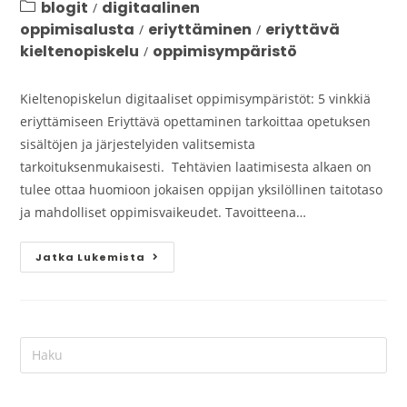
blogit
digitaalinen
/
oppimisalusta
eriyttäminen
eriyttävä
/
/
kieltenopiskelu
oppimisympäristö
/
Kieltenopiskelun digitaaliset oppimisympäristöt: 5 vinkkiä
eriyttämiseen Eriyttävä opettaminen tarkoittaa opetuksen
sisältöjen ja järjestelyiden valitsemista
tarkoituksenmukaisesti. Tehtävien laatimisesta alkaen on
tulee ottaa huomioon jokaisen oppijan yksilöllinen taitotaso
ja mahdolliset oppimisvaikeudet. Tavoitteena…
Jatka Lukemista