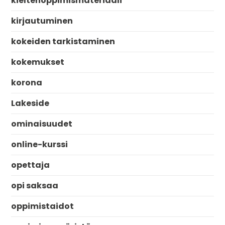
kieltenoppimismateriaali
kirjautuminen
kokeiden tarkistaminen
kokemukset
korona
Lakeside
ominaisuudet
online-kurssi
opettaja
opi saksaa
oppimistaidot