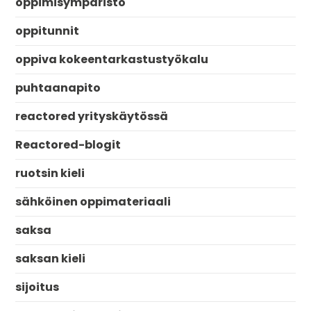
oppimisympäristö
oppitunnit
oppiva kokeentarkastustyökalu
puhtaanapito
reactored yrityskäytössä
Reactored-blogit
ruotsin kieli
sähköinen oppimateriaali
saksa
saksan kieli
sijoitus