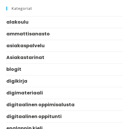
Kategoriat
alakoulu
ammattisanasto
asiakaspalvelu
Asiakastarinat
blogit
digikirja
digimateriaali
digitaalinen oppimisalusta
digitaalinen oppitunti
englannin kieli