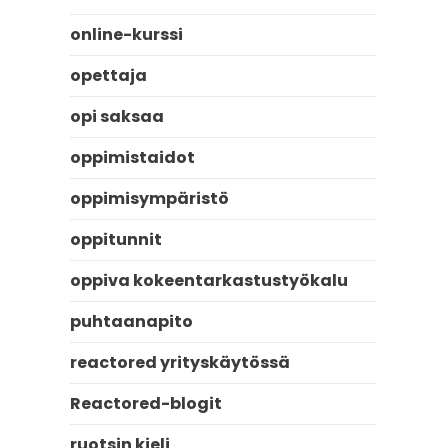
online-kurssi
opettaja
opi saksaa
oppimistaidot
oppimisympäristö
oppitunnit
oppiva kokeentarkastustyökalu
puhtaanapito
reactored yrityskäytössä
Reactored-blogit
ruotsin kieli