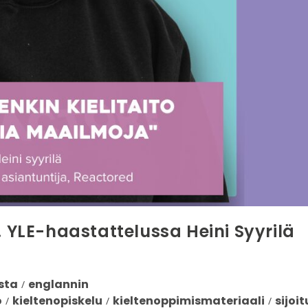
. YLE-haastattelussa Heini Syyrilä
sta
englannin
/
o
kieltenopiskelu
kieltenoppimismateriaali
sijoit
/
/
/