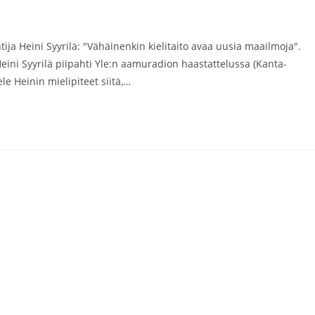
ja Heini Syyrilä: "Vähäinenkin kielitaito avaa uusia maailmoja".
eini Syyrilä piipahti Yle:n aamuradion haastattelussa (Kanta-
 Heinin mielipiteet siitä,…