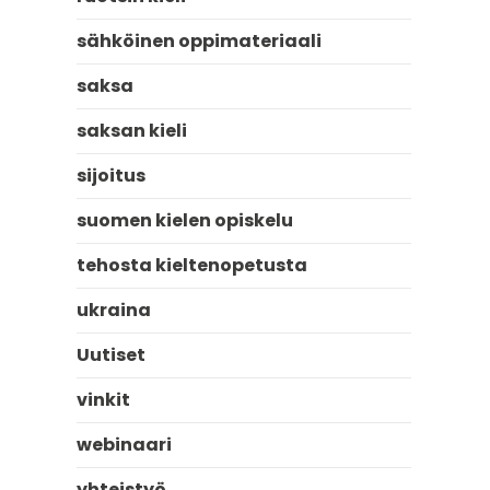
sähköinen oppimateriaali
saksa
saksan kieli
sijoitus
suomen kielen opiskelu
tehosta kieltenopetusta
ukraina
Uutiset
vinkit
webinaari
yhteistyö