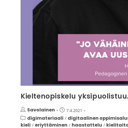
Kieltenopiskelu yksipuolistuu
Savolainen
7.4.2021
digimateriaali
digitaalinen oppimisalu
/
kieli
eriyttäminen
haastattelu
kielitait
/
/
/