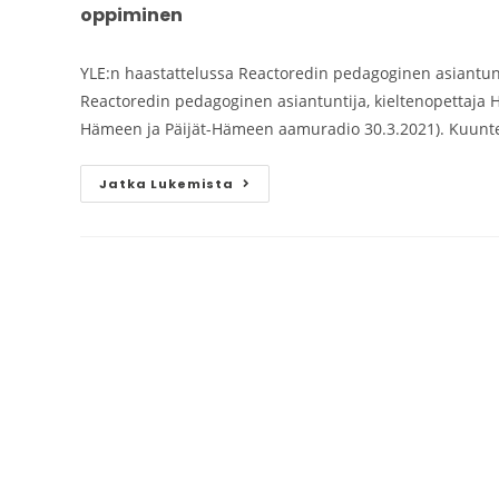
oppiminen
YLE:n haastattelussa Reactoredin pedagoginen asiantunti
Reactoredin pedagoginen asiantuntija, kieltenopettaja H
Hämeen ja Päijät-Hämeen aamuradio 30.3.2021). Kuuntele
Jatka Lukemista