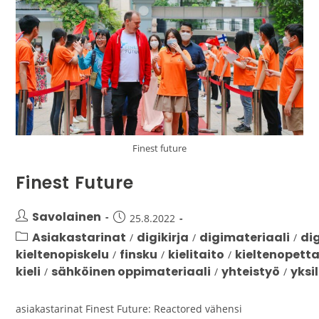
Finest future
Finest Future
Savolainen
25.8.2022
Asiakastarinat
digikirja
digimateriaali
di
/
/
/
kieltenopiskelu
finsku
kielitaito
kieltenopett
/
/
/
kieli
sähköinen oppimateriaali
yhteistyö
yksi
/
/
/
asiakastarinat Finest Future: Reactored vähensi