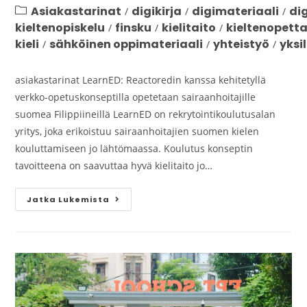
Asiakastarinat
digikirja
digimateriaali
di
/
/
/
kieltenopiskelu
finsku
kielitaito
kieltenopett
/
/
/
kieli
sähköinen oppimateriaali
yhteistyö
yksi
/
/
/
asiakastarinat LearnED: Reactoredin kanssa kehitetyllä
verkko-opetuskonseptilla opetetaan sairaanhoitajille
suomea Filippiineillä LearnED on rekrytointikoulutusalan
yritys, joka erikoistuu sairaanhoitajien suomen kielen
kouluttamiseen jo lähtömaassa. Koulutus konseptin
tavoitteena on saavuttaa hyvä kielitaito jo…
Jatka Lukemista