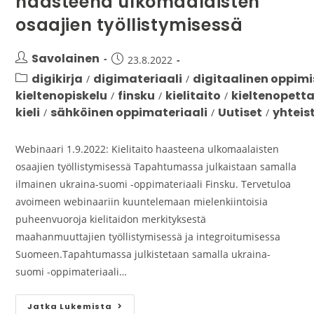
haasteena ulkomaalaisten
osaajien työllistymisessä
Savolainen
23.8.2022
digikirja
digimateriaali
digitaalinen oppim
/
/
kieltenopiskelu
finsku
kielitaito
kieltenopett
/
/
/
kieli
sähköinen oppimateriaali
Uutiset
yhteis
/
/
/
Webinaari 1.9.2022: Kielitaito haasteena ulkomaalaisten
osaajien työllistymisessä Tapahtumassa julkaistaan samalla
ilmainen ukraina-suomi -oppimateriaali Finsku. Tervetuloa
avoimeen webinaariin kuuntelemaan mielenkiintoisia
puheenvuoroja kielitaidon merkityksestä
maahanmuuttajien työllistymisessä ja integroitumisessa
Suomeen.Tapahtumassa julkistetaan samalla ukraina-
suomi -oppimateriaali…
Jatka Lukemista