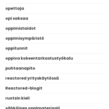
opettaja
opi saksaa
oppimistaidot
oppimisympäristö
oppitunnit
oppiva kokeentarkastustyökalu
puhtaanapito
reactored yrityskäytössä
Reactored-blogit
ruotsin kieli
sähköinen oppimateriaali