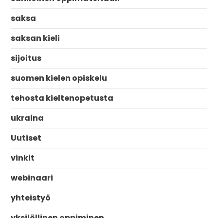
saksa
saksan kieli
sijoitus
suomen kielen opiskelu
tehosta kieltenopetusta
ukraina
Uutiset
vinkit
webinaari
yhteistyö
yksilöllinen oppiminen