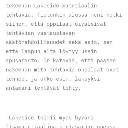
tekemään Lakeside-materiaalin
tehtäviä. Tietenkin alussa meni hetki
siihen, että oppilaat oivalsivat
tehtävien vastaustavan
säätömahdollisuudet sekä esim. sen
että lampun alta löytyy usein
apusanasto. On kätevää, että pääsen
näkemään mitä tehtäviä oppilaat ovat
tehneet ja onko esim. läksyksi
antamani tehtävät tehty.
—Lakeside toimii myös hyvänä
lisämateriaalina kirjasarjan ohessa.