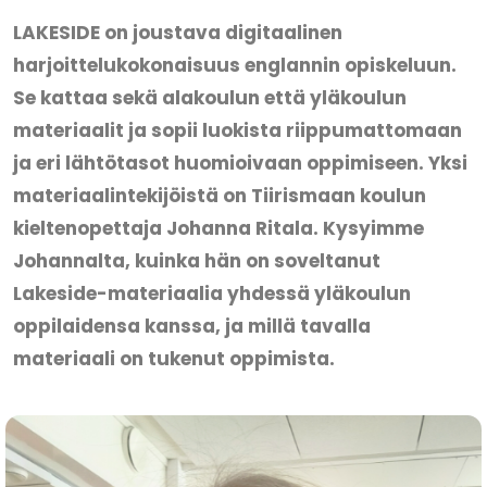
LAKESIDE on joustava digitaalinen
harjoittelukokonaisuus englannin opiskeluun.
Se kattaa sekä alakoulun että yläkoulun
materiaalit ja sopii luokista riippumattomaan
ja eri lähtötasot huomioivaan oppimiseen. Yksi
materiaalintekijöistä on Tiirismaan koulun
kieltenopettaja Johanna Ritala. Kysyimme
Johannalta, kuinka hän on soveltanut
Lakeside-materiaalia yhdessä yläkoulun
oppilaidensa kanssa, ja millä tavalla
materiaali on tukenut oppimista.