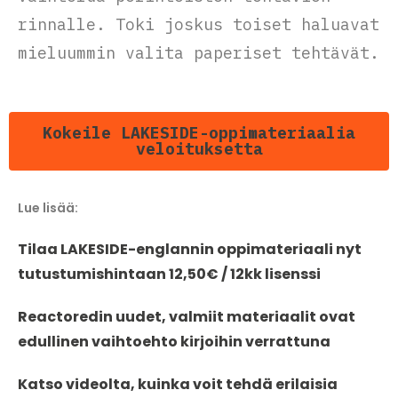
rinnalle. Toki joskus toiset haluavat
mieluummin valita paperiset tehtävät.
Kokeile LAKESIDE-oppimateriaalia
veloituksetta
Lue lisää:
Tilaa LAKESIDE-englannin oppimateriaali nyt
tutustumishintaan 12,50€ / 12kk lisenssi
Reactoredin uudet, valmiit materiaalit ovat
edullinen vaihtoehto kirjoihin verrattuna
Katso videolta, kuinka voit tehdä erilaisia