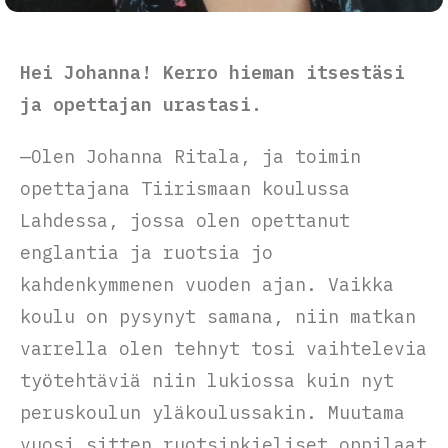
Hei Johanna! Kerro hieman itsestäsi
ja opettajan urastasi.
—Olen Johanna Ritala, ja toimin
opettajana Tiirismaan koulussa
Lahdessa, jossa olen opettanut
englantia ja ruotsia jo
kahdenkymmenen vuoden ajan. Vaikka
koulu on pysynyt samana, niin matkan
varrella olen tehnyt tosi vaihtelevia
työtehtäviä niin lukiossa kuin nyt
peruskoulun yläkoulussakin. Muutama
vuosi sitten ruotsinkieliset oppilaat