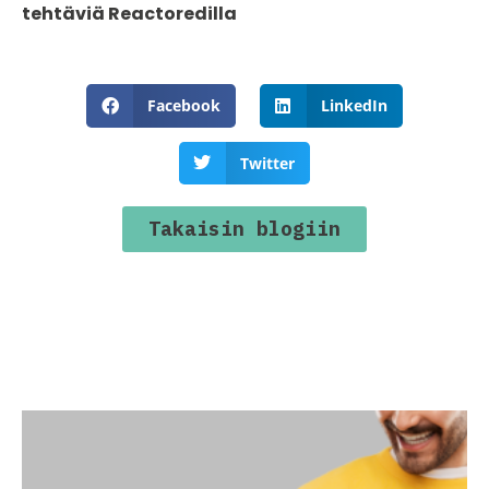
tehtäviä Reactoredilla
Facebook
LinkedIn
Twitter
Takaisin blogiin