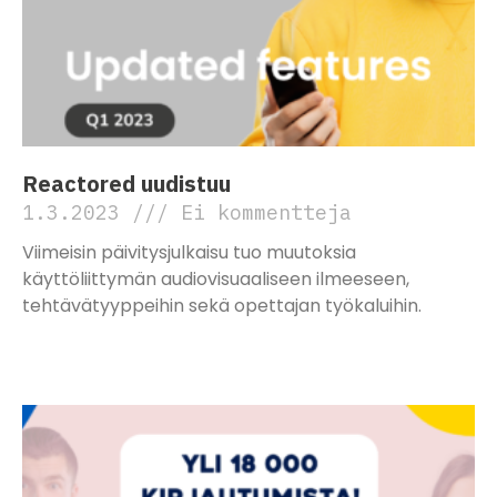
Reactored uudistuu
1.3.2023
Ei kommentteja
Viimeisin päivitysjulkaisu tuo muutoksia
käyttöliittymän audiovisuaaliseen ilmeeseen,
tehtävätyyppeihin sekä opettajan työkaluihin.
Lue lisää »