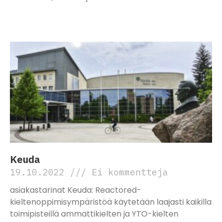
Lue lisää »
Keuda
19.10.2022
Ei kommentteja
asiakastarinat Keuda: Reactored-
kieltenoppimisympäristöä käytetään laajasti kaikilla
toimipisteillä ammattikielten ja YTO-kielten