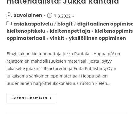
materiaalista: Jukka Rantala
Savolainen
7.3.2022
asiakaspalvelu
blogit
digitaalinen oppimis
/
/
kieltenopiskelu
kieltenopettaja
kieltenoppimi
/
/
oppimateriaali
vinkit
yksilöllinen oppiminen
/
/
Blogi Lukion kieltenopettaja Jukka Rantala: "Hoppa på! on
rajattomien mahdollisuuksien materiaali, josta löytyy
jokaiselle jotakin." Reactoredin ja Edita Publishing Oy:n
julkaisema sähköinen oppimateriaali Hoppa på! on
uudenlainen harjoittelukokonaisuus ruotsin kielen…
Jatka Lukemista