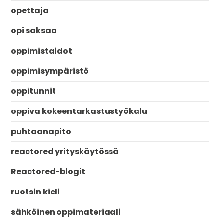
opettaja
opi saksaa
oppimistaidot
oppimisympäristö
oppitunnit
oppiva kokeentarkastustyökalu
puhtaanapito
reactored yrityskäytössä
Reactored-blogit
ruotsin kieli
sähköinen oppimateriaali