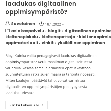
laadukas digitaalinen
oppimisympäristö?
Savolainen
18.1.2022
asiakaspalvelu
blogit
digitaalinen oppimis
/
/
kieltenopiskelu
kieltenopettaja
kieltenoppimi
/
/
oppimateriaali
vinkit
yksilöllinen oppiminen
/
/
Blogi Kuinka valita pedagogisesti laadukas digitaalinen
oppimisympäristö? Koulumaailman digitalisoituessa
vauhdilla, kasvaa samalla erilaisten opetuskäyttöön
suunniteltujen ratkaisujen määrä ja tarjonta nopeasti.
Miten koulujen päättävät tahot voivat varmistua
digitaalisten oppimisympäristöjen pedagogisesta
laadukkuudesta?…
Jatka Lukemista