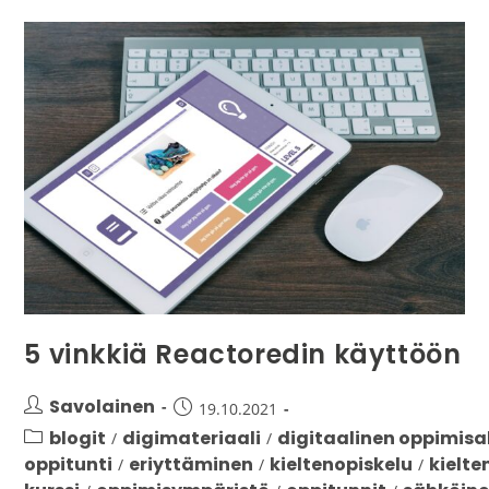
5 vinkkiä Reactoredin käyttöön
Savolainen
19.10.2021
blogit
digimateriaali
digitaalinen oppimisa
/
/
oppitunti
eriyttäminen
kieltenopiskelu
kielt
/
/
/