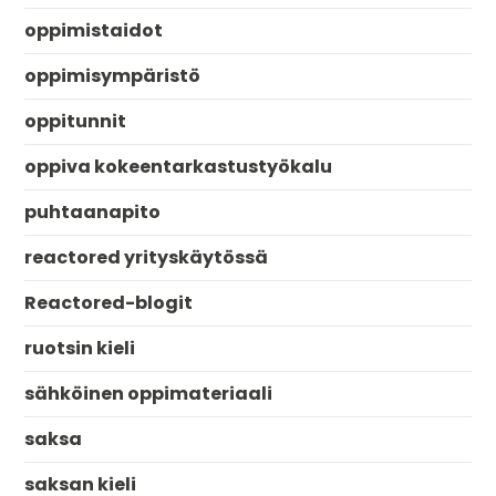
oppimistaidot
oppimisympäristö
oppitunnit
oppiva kokeentarkastustyökalu
puhtaanapito
reactored yrityskäytössä
Reactored-blogit
ruotsin kieli
sähköinen oppimateriaali
saksa
saksan kieli