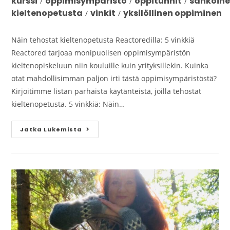
kurssi
oppimisympäristö
oppitunnit
sähköine
/
/
/
kieltenopetusta
vinkit
yksilöllinen oppiminen
/
/
Näin tehostat kieltenopetusta Reactoredilla: 5 vinkkiä
Reactored tarjoaa monipuolisen oppimisympäristön
kieltenopiskeluun niin kouluille kuin yrityksillekin. Kuinka
otat mahdollisimman paljon irti tästä oppimisympäristöstä?
Kirjoitimme listan parhaista käytänteistä, joilla tehostat
kieltenopetusta. 5 vinkkiä: Näin…
Jatka Lukemista