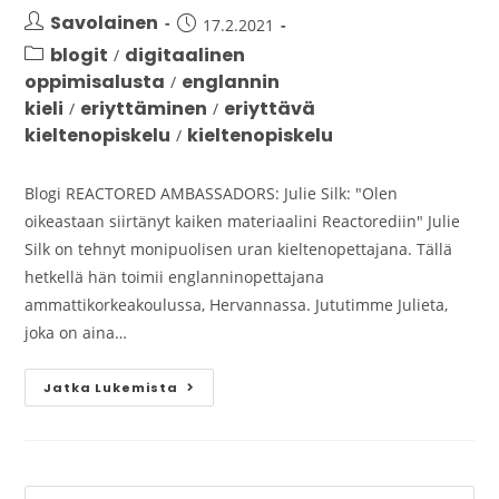
Savolainen
17.2.2021
blogit
digitaalinen
/
oppimisalusta
englannin
/
kieli
eriyttäminen
eriyttävä
/
/
kieltenopiskelu
kieltenopiskelu
/
Blogi REACTORED AMBASSADORS: Julie Silk: "Olen
oikeastaan siirtänyt kaiken materiaalini Reactorediin" Julie
Silk on tehnyt monipuolisen uran kieltenopettajana. Tällä
hetkellä hän toimii englanninopettajana
ammattikorkeakoulussa, Hervannassa. Jututimme Julieta,
joka on aina…
Jatka Lukemista