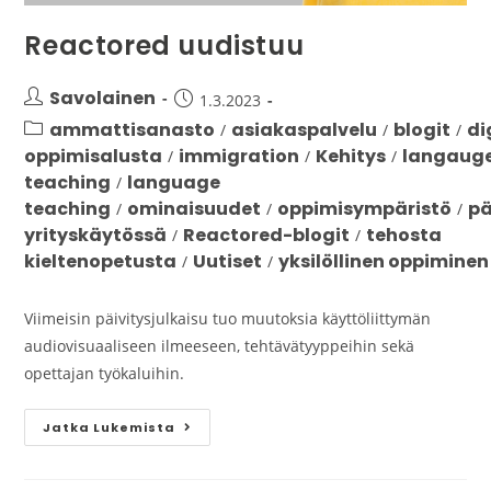
Reactored uudistuu
Savolainen
1.3.2023
ammattisanasto
asiakaspalvelu
blogit
di
/
/
/
oppimisalusta
immigration
Kehitys
langaug
/
/
/
teaching
language
/
teaching
ominaisuudet
oppimisympäristö
pä
/
/
/
yrityskäytössä
Reactored-blogit
tehosta
/
/
kieltenopetusta
Uutiset
yksilöllinen oppiminen
/
/
Viimeisin päivitysjulkaisu tuo muutoksia käyttöliittymän
audiovisuaaliseen ilmeeseen, tehtävätyyppeihin sekä
opettajan työkaluihin.
Jatka Lukemista