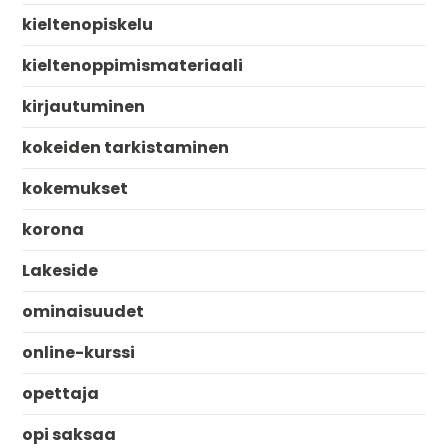
kieltenopiskelu
kieltenoppimismateriaali
kirjautuminen
kokeiden tarkistaminen
kokemukset
korona
Lakeside
ominaisuudet
online-kurssi
opettaja
opi saksaa