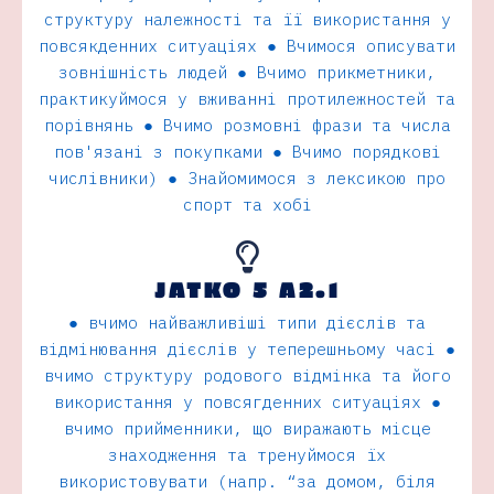
структуру належності та її використання у
повсякденних ситуаціях ● Вчимося описувати
зовнішність людей ● Вчимо прикметники,
практикуймося у вживанні протилежностей та
порівнянь ● Вчимо розмовні фрази та числа
пов'язані з покупками ● Вчимо порядкові
числівники) ● Знайомимося з лексикою про
спорт та хобі
JATKO 5 A2.1
● вчимо найважливіші типи дієслiв та
вiдмiнювання дієслiв у теперешньому часi ●
вчимо структуру родового вiдмiнка та його
використання у повсягденних ситуацiях ●
вчимо прийменники, що виражають мiсце
знаходження та тренуймося їх
використовувати (напр. “за домом, бiля