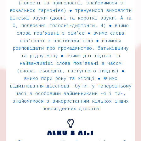
(голоснi та приголоснi, знайомимося з
вокальною гармонiєю) ● тренуємося вимовляти
фiнськi звуки (довгi та короткi звуки, Ä та
Ö, подвоєннi голоснi-дифтонги, H) ● вчимо
слова пов'язані з сiм’єю ● вчимо слова
пов'язані з частинами тiла ● вчимося
розповiдати про громадянство, батькiвщину
та рiдну мову ● вчимо днi недiлi та
найважливiшi слова пов'язані з часом
(вчора, сьогоднi, наступного тиждня) ●
вчимо пори року та мiсяцi ● вчимо
вiдмiнювання дієслова -бути- у теперешньому
часi з особовими займенниками -я i ти-,
знайомимося з використанням кiлькох iнших
повсягденних дієслів
ALKU 2 A1.1