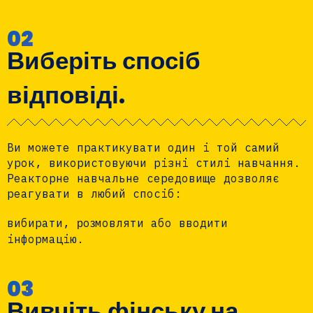
02
Виберіть спосіб
відповіді.
Ви можете практикувати один і той самий
урок, використовуючи різні стилі навчання.
Реакторне навчальне середовище дозволяє
реагувати в любий спосі
б
:
р
з
вибирати,
о
мовляти або вводити
інформацію.
03
Вивчіть фінську на