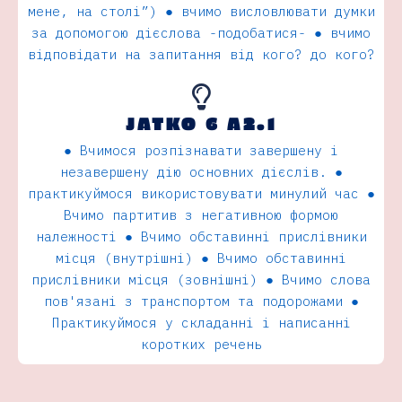
мене, на столi”) ● вчимо висловлювати думки
за допомогою дієслова -подобатися- ● вчимо
вiдповiдати на запитання вiд кого? до кого?
JATKO 6 A2.1
● Вчимося розпізнавати завершену і
незавершену дію основних дієслів. ●
практикуймося використовувати минулий час ●
Вчимо партитив з негативною формою
належності ● Вчимо обставинні прислівники
місця (внутрішні) ● Вчимо обставинні
прислівники місця (зовнішні) ● Вчимо слова
пов'язані з транспортом та подорожами ●
Практикуймося у складанні і написанні
коротких речень