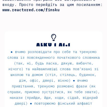
входу. Просто перейдіть за цим посиланням:
www.reactored.com/finsku
ALKU 1 A1.1
● вчимо розповiдати про себе та тренуємо
слова iз повсякденного початкового словника
(так, нi, будь ласка, дякую, вибачте,
нiчого) та найважливiшi слова пов'язані зi
школою та домом (стiл, стiлець, будинок,
дiм, офiс, дверi, вiкно) ● вчимо
привiтання, тренуємо розмовнi фрази (як
справи, приємно зустрiтися, як тебе звати),
накази (прийди, йди, ходи, сiдай, вiдкрий
дверi) ● повторюємо фiнський алфавiт