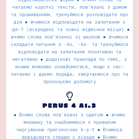
читаємо короткi тексти, пов'язані з домом
та проживанням, тренуймося розповiдати про
дiм ● вчимося вiдповiдати на запитання з
-де-? (всереденi та зовнi вiдмiнки мiсця) ●
вчимо слова пов’язаннi зi школою ● вчимося
складати питання з -ko, -kö- та тренуймося
вiдповiдати на запитання позитивно та
негативно ● додатковi приклади по темi, з
якими можливо ознайомитися, якщо є час:
питаємо i даємо поради, звертаємося про та
пропонуємо допомогу
PERUS 4 A1.3
● Вчимо слова пов'язані з одягом ● вчимо
множину та знайомимося з правилом
чергування приголосних k-p-t ● Вчимося
вирішувати справи у лікаря ● Вчимо