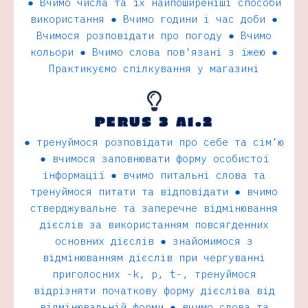
● Вчимо числа та їх найпоширеніші способи
використання ● Вчимо години і час доби ●
Вчимося розповідати про погоду ● Вчимо
кольори ● Вчимо слова пов'язані з їжею ●
Практикуємо спілкування у магазині
PERUS 3 A1.2
● тренуймося розповiдати про себе та сiм’ю
● вчимося заповнювати форму особистої
інформації ● вчимо питальнi слова та
тренуймося питати та відповідати ● вчимо
стверджувальне та заперечне вiдмiнювання
дієслiв за використанням повсягденних
основних дієслiв ● знайомимося з
вiдмiнюванням дієслiв при чергуваннi
приголосних -k, p, t-, тренуймося
вiдрiзняти початкову форму дієслiва вiд
вiдмiнювальнiй форми ● вчимо слова та