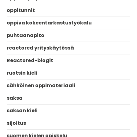
oppitunnit
oppiva kokeentarkastustyökalu
puhtaanapito
reactored yrityskäytössä
Reactored-blogit
ruotsin kieli
sähköinen oppimateriaali
saksa
saksan kieli
sijoitus
suomen kielen opiskelu