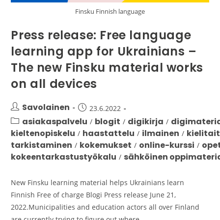
Finsku Finnish language
Press release: Free language
learning app for Ukrainians –
The new Finsku material works
on all devices
Savolainen
23.6.2022
asiakaspalvelu
blogit
digikirja
digimateri
/
/
/
kieltenopiskelu
haastattelu
ilmainen
kielitai
/
/
/
tarkistaminen
kokemukset
online-kurssi
ope
/
/
/
kokeentarkastustyökalu
sähköinen oppimateri
/
New Finsku learning material helps Ukrainians learn
Finnish Free of charge Blogi Press release June 21,
2022.Municipalities and education actors all over Finland
are currently trying to figure out where…