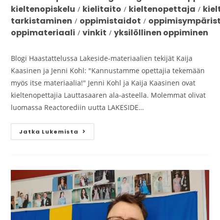
kieltenopiskelu
kielitaito
kieltenopettaja
kie
/
/
/
tarkistaminen
oppimistaidot
oppimisympäris
/
/
oppimateriaali
vinkit
yksilöllinen oppiminen
/
/
Blogi Haastattelussa Lakeside-materiaalien tekijät Kaija
Kaasinen ja Jenni Kohl: "Kannustamme opettajia tekemään
myös itse materiaalia!" Jenni Kohl ja Kaija Kaasinen ovat
kieltenopettajia Lauttasaaren ala-asteella. Molemmat olivat
luomassa Reactorediin uutta LAKESIDE…
Jatka Lukemista