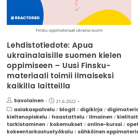
Finsku oppimateriaali ukraina-suomi
Lehdistotiedote: Apua
ukrainalaisille suomen kielen
oppimiseen – Uusi Finsku-
materiaali toimii ilmaiseksi
kaikilla laitteilla
Savolainen
21.6.2022
asiakaspalvelu
blogit
digikirja
digimateri
/
/
/
kieltenopiskelu
haastattelu
ilmainen
kielitai
/
/
/
tarkistaminen
kokemukset
online-kurssi
ope
/
/
/
kokeentarkastustyökalu
sähköinen oppimateri
/