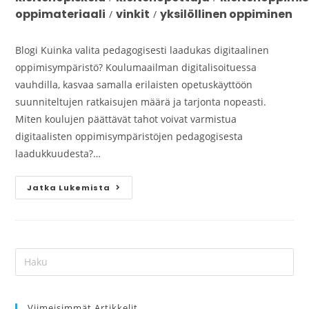
oppimateriaali
vinkit
yksilöllinen oppiminen
/
/
Blogi Kuinka valita pedagogisesti laadukas digitaalinen
oppimisympäristö? Koulumaailman digitalisoituessa
vauhdilla, kasvaa samalla erilaisten opetuskäyttöön
suunniteltujen ratkaisujen määrä ja tarjonta nopeasti.
Miten koulujen päättävät tahot voivat varmistua
digitaalisten oppimisympäristöjen pedagogisesta
laadukkuudesta?…
Jatka Lukemista
Viimeisimmät Artikkelit