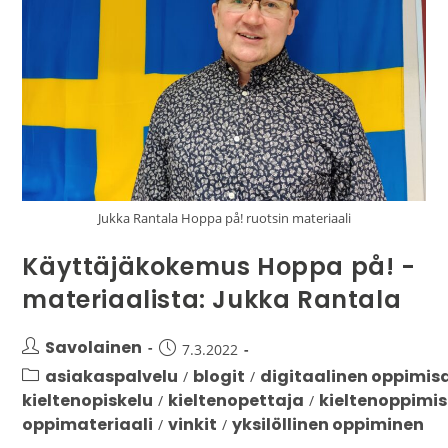
Jukka Rantala Hoppa på! ruotsin materiaali
Käyttäjäkokemus Hoppa på! -
materiaalista: Jukka Rantala
Savolainen
7.3.2022
asiakaspalvelu
blogit
digitaalinen oppimis
/
/
kieltenopiskelu
kieltenopettaja
kieltenoppimi
/
/
oppimateriaali
vinkit
yksilöllinen oppiminen
/
/