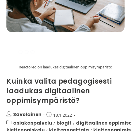
Reactored on laadukas digitaalinen oppimisympäristö
Kuinka valita pedagogisesti
laadukas digitaalinen
oppimisympäristö?
Savolainen
18.1.2022
asiakaspalvelu
blogit
digitaalinen oppimis
/
/
kieltenopiskelu
kieltenopettaja
kieltenoppimi
/
/