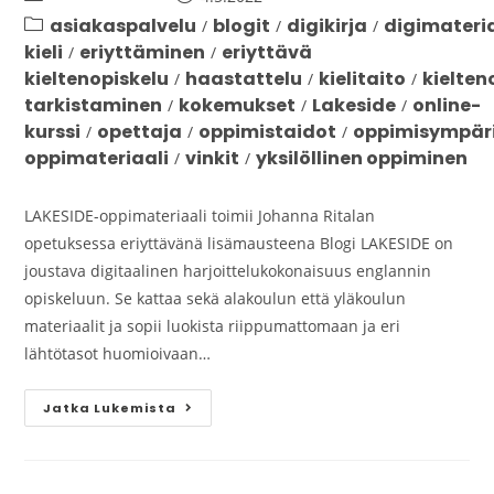
asiakaspalvelu
blogit
digikirja
digimateri
/
/
/
kieli
eriyttäminen
eriyttävä
/
/
kieltenopiskelu
haastattelu
kielitaito
kielten
/
/
/
tarkistaminen
kokemukset
Lakeside
online-
/
/
/
kurssi
opettaja
oppimistaidot
oppimisympär
/
/
/
oppimateriaali
vinkit
yksilöllinen oppiminen
/
/
LAKESIDE-oppimateriaali toimii Johanna Ritalan
opetuksessa eriyttävänä lisämausteena Blogi LAKESIDE on
joustava digitaalinen harjoittelukokonaisuus englannin
opiskeluun. Se kattaa sekä alakoulun että yläkoulun
materiaalit ja sopii luokista riippumattomaan ja eri
lähtötasot huomioivaan…
Jatka Lukemista