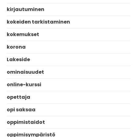
kirjautuminen
kokeiden tarkistaminen
kokemukset
korona
Lakeside
ominaisuudet
online-kurssi
opettaja
opi saksaa
oppimistaidot
oppimisympäristö