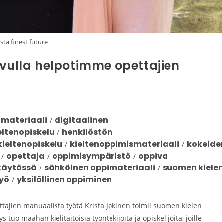
ista finest future
avulla helpotimme opettajien
imateriaali
digitaalinen
/
eltenopiskelu
henkilöstön
/
kieltenopiskelu
kieltenoppimismateriaali
kokeide
/
/
opettaja
oppimisympäristö
oppiva
/
/
/
skäytössä
sähköinen oppimateriaali
suomen kiele
/
/
työ
yksilöllinen oppiminen
/
ttajien manuaalista työtä Krista Jokinen toimii suomen kielen
tuo maahan kielitaitoisia työntekijöitä ja opiskelijoita, joille