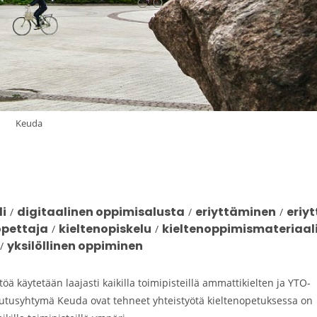
Keuda
i
digitaalinen oppimisalusta
eriyttäminen
eriy
/
/
/
opettaja
kieltenopiskelu
kieltenoppimismateriaal
/
/
yksilöllinen oppiminen
/
 käytetään laajasti kaikilla toimipisteillä ammattikielten ja YTO-
utusyhtymä Keuda ovat tehneet yhteistyötä kieltenopetuksessa on