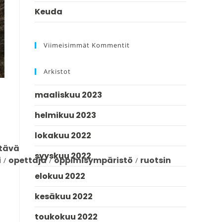
Keuda
Viimeisimmät Kommentit
Arkistot
maaliskuu 2023
helmikuu 2023
lokakuu 2022
ttävä
syyskuu 2022
i
opettaja
oppimisympäristö
ruotsin
/
/
/
elokuu 2022
kesäkuu 2022
toukokuu 2022