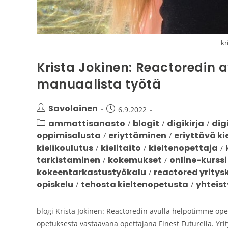
kr
Krista Jokinen: Reactoredin 
manuaalista työtä
Savolainen
6.9.2022
ammattisanasto
blogit
digikirja
dig
/
/
/
oppimisalusta
eriyttäminen
eriyttävä ki
/
/
kielikoulutus
kielitaito
kieltenopettaja
/
/
/
tarkistaminen
kokemukset
online-kurssi
/
/
kokeentarkastustyökalu
reactored yrity
/
opiskelu
tehosta kieltenopetusta
yhteis
/
/
blogi Krista Jokinen: Reactoredin avulla helpotimme ope
opetuksesta vastaavana opettajana Finest Futurella. Yritys 