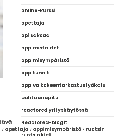
online-kurssi
opettaja
opi saksaa
oppimistaidot
oppimisympäristö
oppitunnit
oppiva kokeentarkastustyökalu
puhtaanapito
reactored yrityskäytössä
ttävä
Reactored-blogit
i
opettaja
oppimisympäristö
ruotsin
/
/
/
ruotsin kieli