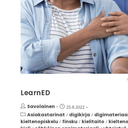
LearnED
Savolainen
25.8.2022
Asiakastarinat
digikirja
digimateriaal
/
/
kieltenopiskelu
finsku
kielitaito
kielten
/
/
/