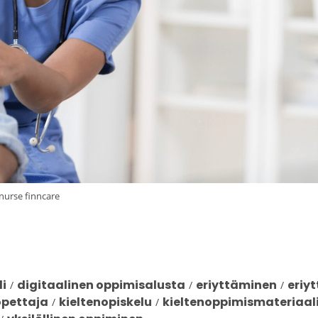
nurse finncare
i
digitaalinen oppimisalusta
eriyttäminen
eriy
/
/
/
opettaja
kieltenopiskelu
kieltenoppimismateriaal
/
/