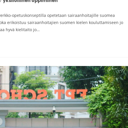
yksilöllinen oppiminen
/
verkko-opetuskonseptilla opetetaan sairaanhoitajille suomea
, joka erikoistuu sairaanhoitajien suomen kielen kouluttamiseen jo
a hyvä kielitaito jo…