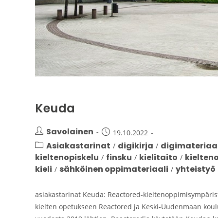
Keuda
Savolainen
19.10.2022
Asiakastarinat
digikirja
digimateriaal
/
/
kieltenopiskelu
finsku
kielitaito
kielten
/
/
/
kieli
sähköinen oppimateriaali
yhteistyö
/
/
asiakastarinat Keuda: Reactored-kieltenoppimisympäristöä
kielten opetukseen Reactored ja Keski-Uudenmaan koul