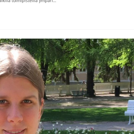
killa toimipisteillä ympäri…