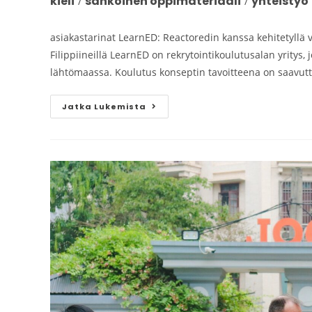
kieli
sähköinen oppimateriaali
yhteistyö
/
/
asiakastarinat LearnED: Reactoredin kanssa kehitetyllä 
Filippiineillä LearnED on rekrytointikoulutusalan yritys
lähtömaassa. Koulutus konseptin tavoitteena on saavutta
Jatka Lukemista