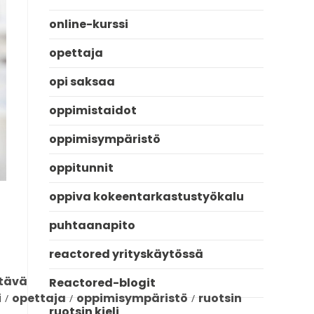
online-kurssi
opettaja
opi saksaa
oppimistaidot
oppimisympäristö
oppitunnit
oppiva kokeentarkastustyökalu
puhtaanapito
reactored yrityskäytössä
ttävä
Reactored-blogit
i
opettaja
oppimisympäristö
ruotsin
/
/
/
ruotsin kieli