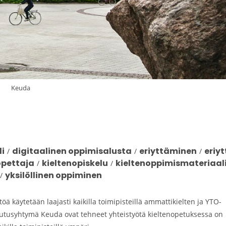
Keuda
i
digitaalinen oppimisalusta
eriyttäminen
eriy
/
/
/
opettaja
kieltenopiskelu
kieltenoppimismateriaal
/
/
yksilöllinen oppiminen
/
 käytetään laajasti kaikilla toimipisteillä ammattikielten ja YTO-
utusyhtymä Keuda ovat tehneet yhteistyötä kieltenopetuksessa on