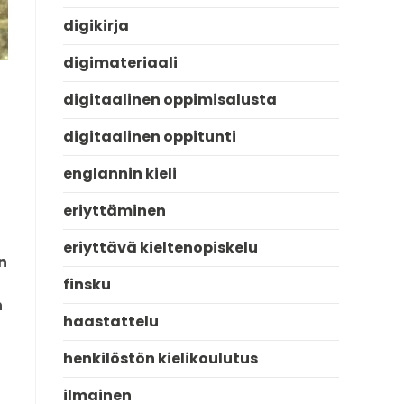
digikirja
digimateriaali
digitaalinen oppimisalusta
digitaalinen oppitunti
englannin kieli
eriyttäminen
eriyttävä kieltenopiskelu
n
finsku
n
haastattelu
henkilöstön kielikoulutus
ilmainen