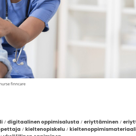
nurse finncare
i
digitaalinen oppimisalusta
eriyttäminen
eriy
/
/
/
opettaja
kieltenopiskelu
kieltenoppimismateriaal
/
/