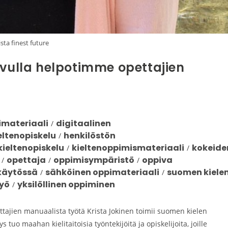
ista finest future
avulla helpotimme opettajien
imateriaali
digitaalinen
/
eltenopiskelu
henkilöstön
/
kieltenopiskelu
kieltenoppimismateriaali
kokeide
/
/
opettaja
oppimisympäristö
oppiva
/
/
/
skäytössä
sähköinen oppimateriaali
suomen kiele
/
/
työ
yksilöllinen oppiminen
/
ttajien manuaalista työtä Krista Jokinen toimii suomen kielen
tuo maahan kielitaitoisia työntekijöitä ja opiskelijoita, joille