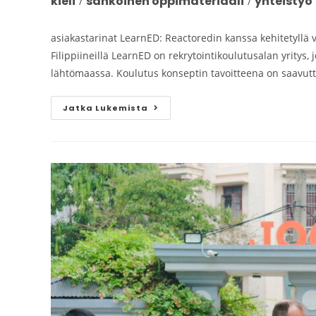
kieli
sähköinen oppimateriaali
yhteistyö
/
/
asiakastarinat LearnED: Reactoredin kanssa kehitetyllä 
Filippiineillä LearnED on rekrytointikoulutusalan yritys
lähtömaassa. Koulutus konseptin tavoitteena on saavutta
Jatka Lukemista