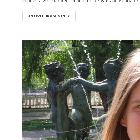
vuodesta 2019 lähtien. Reactoredia käytetään Keudan kai
Jatka Lukemista