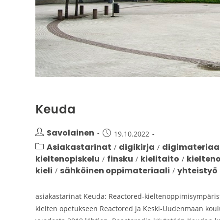
Keuda
Savolainen
19.10.2022
Asiakastarinat
digikirja
digimateriaal
/
/
kieltenopiskelu
finsku
kielitaito
kielten
/
/
/
kieli
sähköinen oppimateriaali
yhteistyö
/
/
asiakastarinat Keuda: Reactored-kieltenoppimisympäristöä
kielten opetukseen Reactored ja Keski-Uudenmaan koul