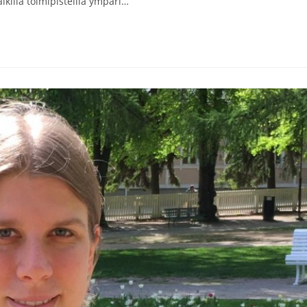
killa toimipisteillä ympäri…