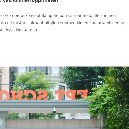
yksilöllinen oppiminen
/
verkko-opetuskonseptilla opetetaan sairaanhoitajille suomea
, joka erikoistuu sairaanhoitajien suomen kielen kouluttamiseen jo
a hyvä kielitaito jo…