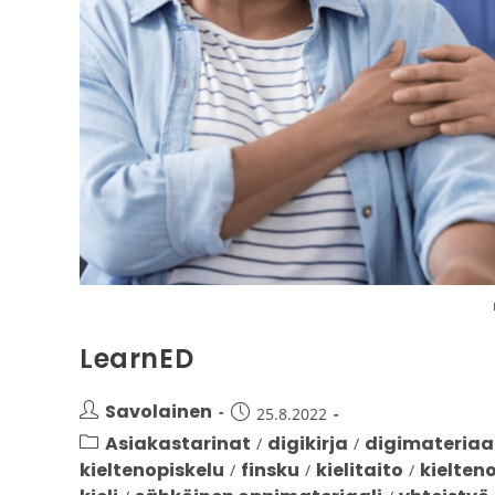
LearnED
Savolainen
25.8.2022
Asiakastarinat
digikirja
digimateriaal
/
/
kieltenopiskelu
finsku
kielitaito
kielten
/
/
/