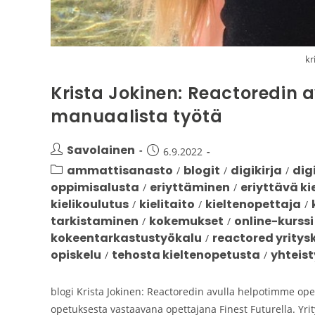
kr
Krista Jokinen: Reactoredin 
manuaalista työtä
Savolainen
6.9.2022
ammattisanasto
blogit
digikirja
dig
/
/
/
oppimisalusta
eriyttäminen
eriyttävä ki
/
/
kielikoulutus
kielitaito
kieltenopettaja
/
/
/
tarkistaminen
kokemukset
online-kurssi
/
/
kokeentarkastustyökalu
reactored yrity
/
opiskelu
tehosta kieltenopetusta
yhteis
/
/
blogi Krista Jokinen: Reactoredin avulla helpotimme ope
opetuksesta vastaavana opettajana Finest Futurella. Yritys 