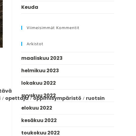
Keuda
Viimeisimmät Kommentit
Arkistot
maaliskuu 2023
helmikuu 2023
lokakuu 2022
ttävä
syyskuu 2022
i
opettaja
oppimisympäristö
ruotsin
/
/
/
elokuu 2022
kesäkuu 2022
toukokuu 2022