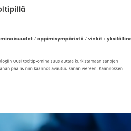
tipillä
ominaisuudet
oppimisympäristö
vinkit
yksilöllin
/
/
/
blogiin Uusi tooltip-ominaisuus auttaa kurkistamaan sanojen
i sanan päälle, niin käännös avautuu sanan viereen. Käännöksen