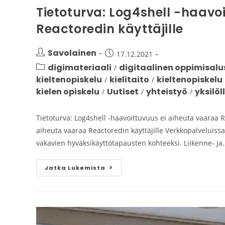
Tietoturva: Log4shell -haavo
Reactoredin käyttäjille
Savolainen
17.12.2021
digimateriaali
digitaalinen oppimisalu
/
kieltenopiskelu
kielitaito
kieltenopiskelu
/
/
kielen opiskelu
Uutiset
yhteistyö
yksilö
/
/
/
Tietoturva: Log4shell -haavoittuvuus ei aiheuta vaaraa R
aiheuta vaaraa Reactoredin käyttäjille Verkkopalveluiss
vakavien hyväksikäyttötapausten kohteeksi. Liikenne- ja
Jatka Lukemista