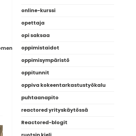
online-kurssi
opettaja
opi saksaa
oppimistaidot
omen
oppimisympäristö
oppitunnit
oppiva kokeentarkastustyökalu
puhtaanapito
reactored yrityskäytössä
Reactored-blogit
ruotsin kieli