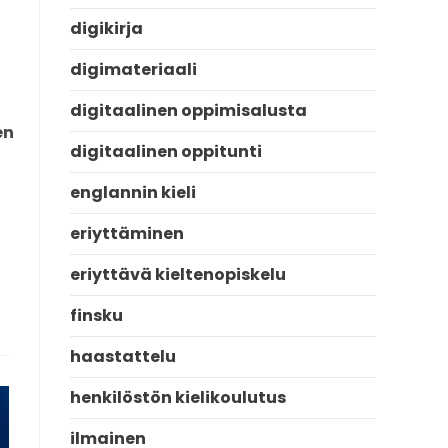
digikirja
digimateriaali
digitaalinen oppimisalusta
en
digitaalinen oppitunti
englannin kieli
eriyttäminen
eriyttävä kieltenopiskelu
finsku
haastattelu
henkilöstön kielikoulutus
ilmainen