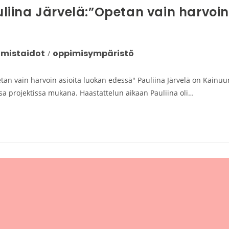
iina Järvelä:”Opetan vain harvoin
imistaidot
oppimisympäristö
/
n vain harvoin asioita luokan edessä" Pauliina Järvelä on Kainuu
ssa projektissa mukana. Haastattelun aikaan Pauliina oli…