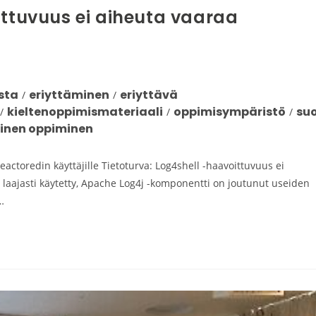
ittuvuus ei aiheuta vaaraa
sta
eriyttäminen
eriyttävä
/
/
kieltenoppimismateriaali
oppimisympäristö
su
/
/
/
llinen oppiminen
eactoredin käyttäjille Tietoturva: Log4shell -haavoittuvuus ei
a laajasti käytetty, Apache Log4j -komponentti on joutunut useiden
…