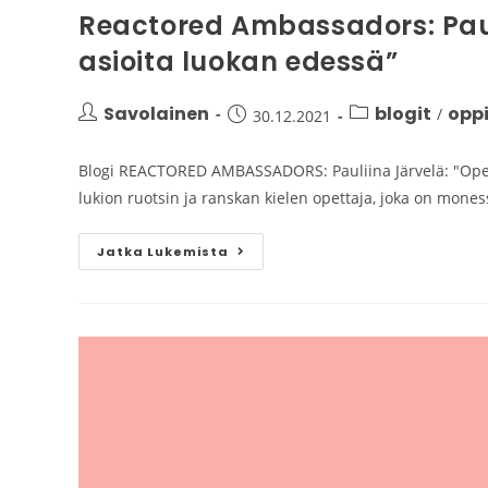
Reactored Ambassadors: Paul
asioita luokan edessä”
Savolainen
blogit
opp
/
30.12.2021
Blogi REACTORED AMBASSADORS: Pauliina Järvelä: "Opeta
lukion ruotsin ja ranskan kielen opettaja, joka on mone
Jatka Lukemista