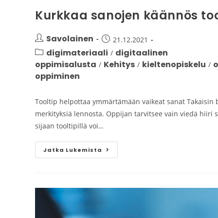
Kurkkaa sanojen käännös tool
Savolainen
21.12.2021
digimateriaali
digitaalinen
/
oppimisalusta
Kehitys
kieltenopiskelu
/
/
/
oppiminen
Tooltip helpottaa ymmärtämään vaikeat sanat Takaisin 
merkityksiä lennosta. Oppijan tarvitsee vain viedä hiir
sijaan tooltipillä voi…
Jatka Lukemista